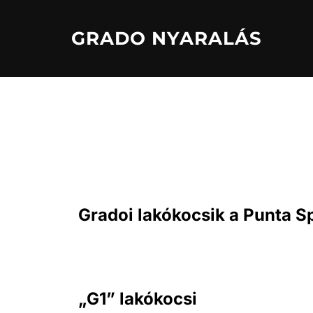
Skip
to
GRADO NYARALÁS
content
Gradoi lakókocsik a Punta 
„G1” lakókocsi