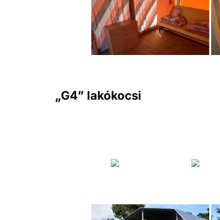
„G4” lakókocsi