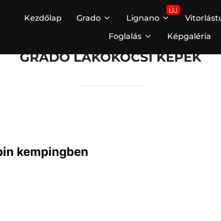
Kezdőlap
Grado
Lignano
Vitorlás
Foglalás
Képgaléria
GRADO LAKÓKOCSI KÉPEK
Spin kempingben