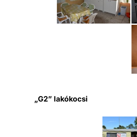
„G2” lakókocsi