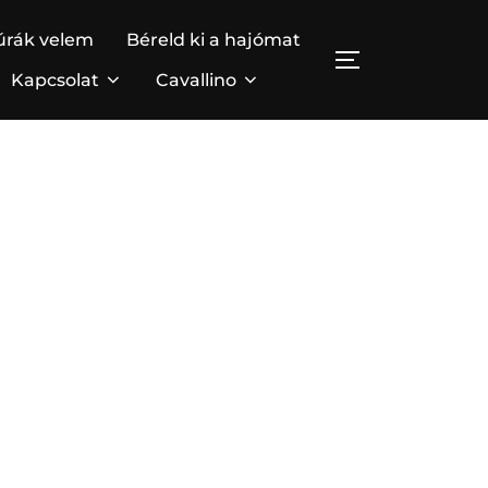
túrák velem
Béreld ki a hajómat
TOGGLE SIDE
Kapcsolat
Cavallino