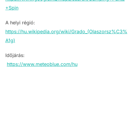
+Spin
A helyi régió:
https://hu.wikipedia.org/wiki/Grado_(Olaszorsz%C3%
A1g)
Időjárás:
https://www.meteoblue.com/hu
ÁRAK ÉS
SZABAD
IDŐPONTOK ITT