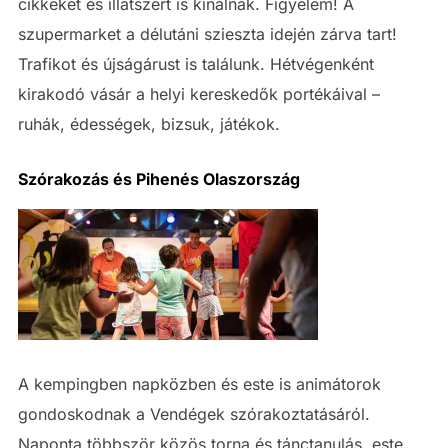
cikkeket és illatszert is kínálnak. Figyelem! A
szupermarket a délutáni szieszta idején zárva tart!
Trafikot és újságárust is találunk. Hétvégenként
kirakodó vásár a helyi kereskedők portékáival –
ruhák, édességek, bizsuk, játékok.
Szórakozás és Pihenés Olaszország
A kempingben napközben és este is animátorok
gondoskodnak a Vendégek szórakoztatásáról.
Naponta többször közös torna és tánctanulás, este