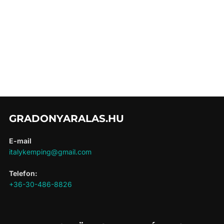
GRADONYARALAS.HU
E-mail
italykemping@gmail.com
Telefon:
+36-30-486-8826