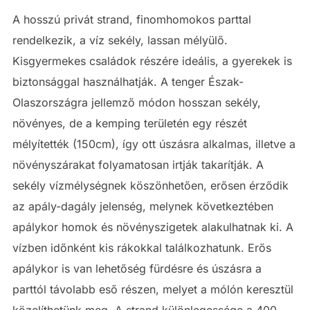
A hosszú privát strand, finomhomokos parttal
rendelkezik, a víz sekély, lassan mélyülő.
Kisgyermekes családok részére ideális, a gyerekek is
biztonsággal használhatják. A tenger Észak-
Olaszországra jellemző módon hosszan sekély,
növényes, de a kemping területén egy részét
mélyítették (150cm), így ott úszásra alkalmas, illetve a
növényszárakat folyamatosan irtják takarítják. A
sekély vízmélységnek köszönhetően, erősen érződik
az apály-dagály jelenség, melynek következtében
apálykor homok és növényszigetek alakulhatnak ki. A
vízben időnként kis rákokkal találkozhatunk. Erős
apálykor is van lehetőség fürdésre és úszásra a
parttól távolabb eső részen, melyet a mólón keresztül