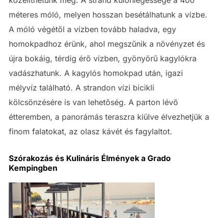
közelíthetünk meg. A strand különlegessége a 400
méteres móló, melyen hosszan besétálhatunk a vízbe.
A móló végétől a vízben tovább haladva, egy
homokpadhoz érünk, ahol megszűnik a növényzet és
újra bokáig, térdig érő vízben, gyönyörű kagylókra
vadászhatunk. A kagylós homokpad után, igazi
mélyvíz található. A strandon vízi bicikli
kölcsönzésére is van lehetőség. A parton lévő
étteremben, a panorámás teraszra kiülve élvezhetjük a
finom falatokat, az olasz kávét és fagylaltot.
Szórakozás és Kulináris Élmények a Grado
Kempingben