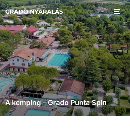
Skip
GRADO NYARALÁS
to
TOGG
content
A kemping – Grado Punta Spin