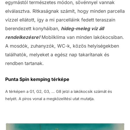
egymástól természetes módon, sövénnyel vannak
elválasztva. Ritkaságnak számít, hogy minden parcella
vízzel ellátott, így a mi parcelláink fedett teraszain
berendezett konyháiban,
hideg-meleg víz áll
rendelkezésre!
Mobilklíma van minden lakókocsiban.
A mosdók, zuhanyzók, WC-k, közös helyiségekben
találhatók, melyeket a egész nap takarítanak és
rendben tartanak.
Punta Spin kemping térképe
A térképen a G1, G2, G3, … G8 jelzi a lakókocsik számát és
helyét. A piros vonal a megközelítési utat mutatja.