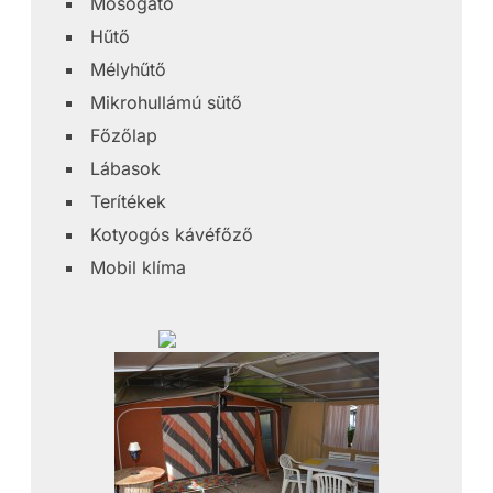
Mosogató
Hűtő
Mélyhűtő
Mikrohullámú sütő
Főzőlap
Lábasok
Terítékek
Kotyogós kávéfőző
Mobil klíma