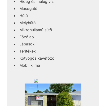
Hideg és meleg víz
Mosogató
Hűtő
Mélyhűtő
Mikrohullámú sütő
Főzőlap
Lábasok
Terítékek
Kotyogós kávéfőző
Mobil klíma