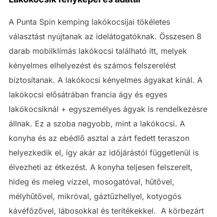
A Punta Spin kemping lakókocsijai tökéletes
választást nyújtanak az idelátogatóknak. Összesen 8
darab mobilklímás lakókocsi található itt, melyek
kényelmes elhelyezést és számos felszerelést
biztosítanak. A lakókocsi kényelmes ágyakat kínál. A
lakókocsi elősátrában francia ágy és egyes
lakókocsiknál + egyszemélyes ágyak is rendelkezésre
állnak. Ez a szoba nagyobb, mint a lakókocsi. A
konyha és az ebédlő asztal a zárt fedett teraszon
helyezkedik el, így akár az időjárástól függetlenül is
élvezheti az étkezést. A konyha teljesen felszerelt,
hideg és meleg vízzel, mosogatóval, hűtővel,
mélyhűtővel, mikróval, gáztűzhellyel, kotyogós
kávéfőzővel, lábosokkal és terítékekkel. A körbezárt